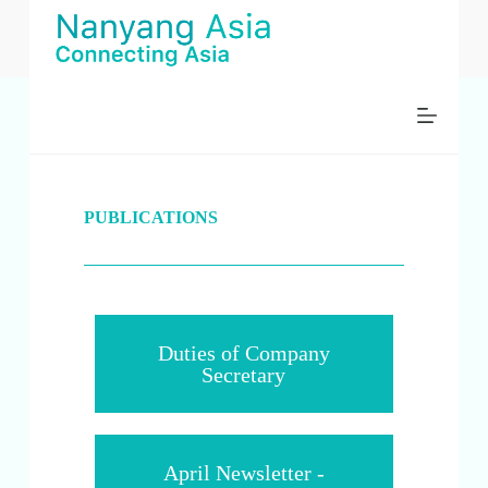
跳
过
内
容
PUBLICATIONS
Duties of Company
Secretary
April Newsletter -